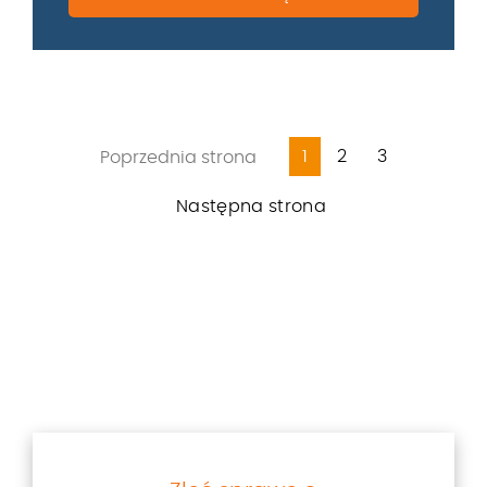
1
2
3
Poprzednia strona
Następna strona