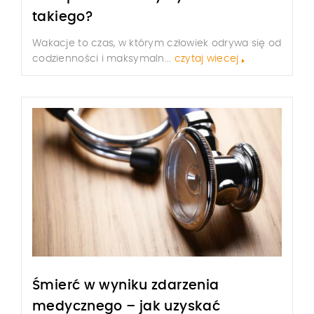
takiego?
Wakacje to czas, w którym człowiek odrywa się od
codzienności i maksymaln...
czytaj wiecej
Śmierć w wyniku zdarzenia
medycznego – jak uzyskać