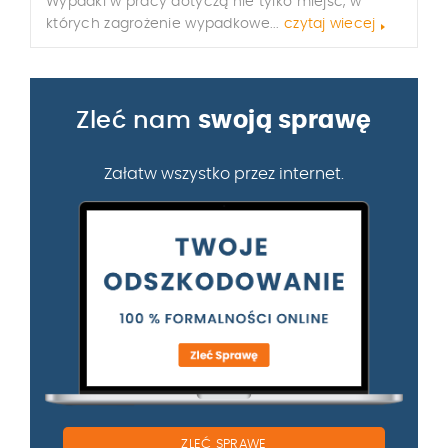
Wypadki w pracy dotyczą nie tylko miejsc, w
których zagrożenie wypadkowe...
czytaj wiecej
Zleć nam
swoją sprawę
Załatw wszystko przez internet.
ZLEĆ SPRAWĘ