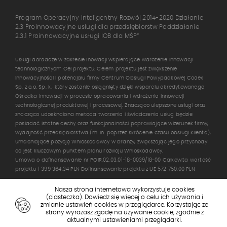
Program Operacyjny Inteligentny Rozwój 2014-2020 Działanie
2.3 Proinnowacyjne usługi dla przedsiębiorstw Poddziałanie
2.3.1 Proinnowacyjne usługi IOB dla MŚP“
Usługi doradcze w zakresie inowacji wspierające wdrożenie innowacji
technologicznych” Cel projektu: Celem projektu jest zwiększenie
innowacyjności i potencjału firmy Centrum Obsługi Powypadkowej Codex
Sp. z o.o. Sp. k., który zostanie osiągnięty dzięki wsparciu akredytowanego
Ośrodka Innowacji w procesie opracowania i wdrożenia innowacji
technologicznej produktowej i procesowej. Znacząco ulepszone usługi oraz
znacząco udosknalona metoda tworzenia i świadczenia usług będzie
posiadać istotne cechy oraz funkcjonalności poprawiające wizerunek firmy,
wydajność przedsiębiorstwa (m. in. poprzez skrócenie czasu obsługi klienta),
umacniające pozycję Wnioskodawcy w branży, zwiększając jego przychody
co jest kluczowym punktem planu rozwoju Wnioskodawcy.
Umowa o dofinansowanie nr POIR.02.03.01-18-0039/18-00 Całkowita wartość
projektu 1 399 364.34 PLN Dofinansowanie projektu z UE 572 750.00 PLN
Nasza strona internetowa wykorzystuje cookies
(ciasteczka).
Dowiedz się więcej
o celu ich używania i
zmianie ustawień cookies w przeglądarce. Korzystając ze
Wszystkie prawa zastrzeżone dla
Codex
strony wyrażasz zgodę na używanie cookie, zgodnie z
aktualnymi ustawieniami przeglądarki.
Polityka prywatności