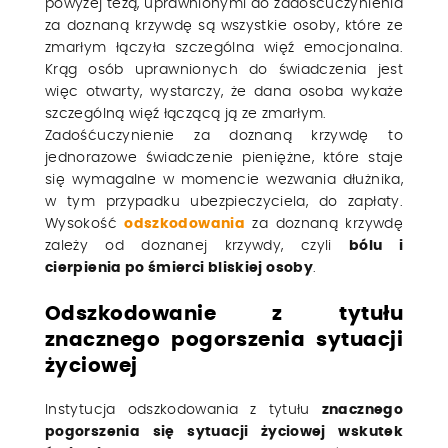
powyżej tezą, uprawnionymi do zadośćuczynienia
za doznaną krzywdę są wszystkie osoby, które ze
zmarłym łączyła szczególna więź emocjonalna.
Krąg osób uprawnionych do świadczenia jest
więc otwarty, wystarczy, że dana osoba wykaże
szczególną więź łączącą ją ze zmarłym.
Zadośćuczynienie za doznaną krzywdę to
jednorazowe świadczenie pieniężne, które staje
się wymagalne w momencie wezwania dłużnika,
w tym przypadku ubezpieczyciela, do zapłaty.
Wysokość
odszkodowania
za doznaną krzywdę
zależy od doznanej krzywdy, czyli
bólu i
cierpienia po śmierci bliskiej osoby
.
Odszkodowanie z tytułu
znacznego pogorszenia sytuacji
życiowej
Instytucja odszkodowania z tytułu
znacznego
pogorszenia się sytuacji życiowej wskutek