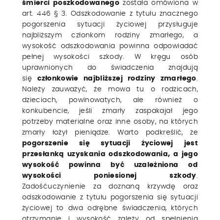
śmierci poszkodowanego
została omówiona w
art. 446 § 3. Odszkodowanie z tytułu znacznego
pogorszenia sytuacji życiowej przysługuje
najbliższym członkom rodziny zmarłego, a
wysokość odszkodowania powinna odpowiadać
pełnej wysokości szkody. W kręgu osób
uprawnionych do świadczenia znajdują
się
członkowie najbliższej rodziny zmarłego
.
Należy zauważyć, że mowa tu o rodzicach,
dzieciach, powinowatych, ale również o
konkubencie, jeśli zmarły zaspakajał jego
potrzeby materialne oraz inne osoby, na których
zmarły łożył pieniądze. Warto podkreślić, że
pogorszenie się sytuacji życiowej jest
przesłanką uzyskania odszkodowania, a jego
wysokość powinna być uzależniona od
wysokości poniesionej szkody
.
Zadośćuczynienie za doznaną krzywdę oraz
odszkodowanie z tytułu pogorszenia się sytuacji
życiowej to dwa odrębne świadczenia, których
otrzymanie i wysokość zależy od spełnienia