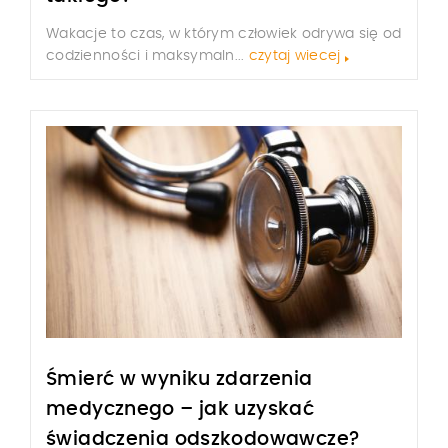
Wakacje to czas, w którym człowiek odrywa się od
codzienności i maksymaln...
czytaj wiecej
Śmierć w wyniku zdarzenia
medycznego – jak uzyskać
świadczenia odszkodowawcze?