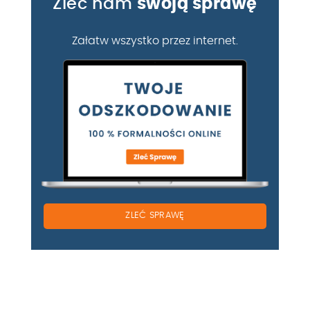
Zleć nam
swoją sprawę
Załatw wszystko przez internet.
ZLEĆ SPRAWĘ