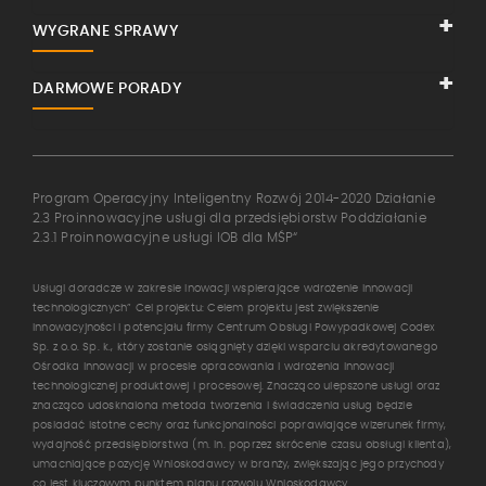
WYGRANE SPRAWY
DARMOWE PORADY
Program Operacyjny Inteligentny Rozwój 2014-2020 Działanie
2.3 Proinnowacyjne usługi dla przedsiębiorstw Poddziałanie
2.3.1 Proinnowacyjne usługi IOB dla MŚP“
Usługi doradcze w zakresie inowacji wspierające wdrożenie innowacji
technologicznych” Cel projektu: Celem projektu jest zwiększenie
innowacyjności i potencjału firmy Centrum Obsługi Powypadkowej Codex
Sp. z o.o. Sp. k., który zostanie osiągnięty dzięki wsparciu akredytowanego
Ośrodka Innowacji w procesie opracowania i wdrożenia innowacji
technologicznej produktowej i procesowej. Znacząco ulepszone usługi oraz
znacząco udosknalona metoda tworzenia i świadczenia usług będzie
posiadać istotne cechy oraz funkcjonalności poprawiające wizerunek firmy,
wydajność przedsiębiorstwa (m. in. poprzez skrócenie czasu obsługi klienta),
umacniające pozycję Wnioskodawcy w branży, zwiększając jego przychody
co jest kluczowym punktem planu rozwoju Wnioskodawcy.