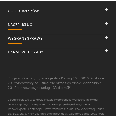
CODEX RZESZÓW
NASZE USŁUGI
WYGRANE SPRAWY
DARMOWE PORADY
Program Operacyjny Inteligentny Rozwój 2014-2020 Działanie
2.3 Proinnowacyjne usługi dla przedsiębiorstw Poddziałanie
2.3.1 Proinnowacyjne usługi IOB dla MŚP“
Usługi doradcze w zakresie inowacji wspierające wdrożenie innowacji
technologicznych” Cel projektu: Celem projektu jest zwiększenie
innowacyjności i potencjału firmy Centrum Obsługi Powypadkowej Codex
Sp. z o.o. Sp. k., który zostanie osiągnięty dzięki wsparciu akredytowanego