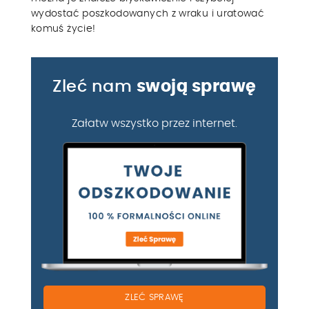
wydostać poszkodowanych z wraku i uratować
komuś życie!
Zleć nam
swoją sprawę
Załatw wszystko przez internet.
ZLEĆ SPRAWĘ