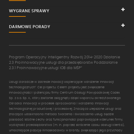
WYGRANE SPRAWY
DARMOWE PORADY
Program Operacyjny Inteligentny Rozwój 2014-2020 Działanie
2.3 Proinnowacyjne usługi dla przedsiębiorstw Poddziałanie
2.3.1 Proinnowacyjne usługi IOB dla MŚP“
Usługi doradcze w zakresie inowacji wspierające wdrożenie innowacji
technologicznych” Cel projektu: Celem projektu jest zwiększenie
innowacyjności i potencjału firmy Centrum Obsługi Powypadkowej Codex
Sp. z o.o. Sp. k., który zostanie osiągnięty dzięki wsparciu akredytowanego
Ośrodka Innowacji w procesie opracowania i wdrożenia innowacji
technologicznej produktowej i procesowej. Znacząco ulepszone usługi oraz
znacząco udosknalona metoda tworzenia i świadczenia usług będzie
posiadać istotne cechy oraz funkcjonalności poprawiające wizerunek firmy,
wydajność przedsiębiorstwa (m. in. poprzez skrócenie czasu obsługi klienta),
umacniające pozycję Wnioskodawcy w branży, zwiększając jego przychody