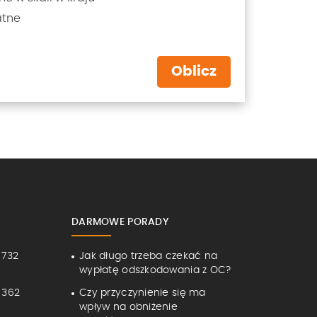
atne
Oblicz
DARMOWE PORADY
 732
Jak długo trzeba czekać na
wypłatę odszkodowania z OC?
 362
Czy przyczynienie się ma
wpływ na obniżenie