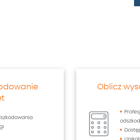
kodowanie
Oblicz wy
et
Profe
dszkodowania
odszko
gi
Dostę
Unikal