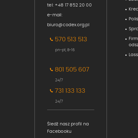
tel:
+48 17 852 20 00
Kre
e-mail:
Poli
biuro@codex.org.pl
Spr
570 513 513
Fir
ods
pn-pt, 8-16
Lass
801 505 607
24/7
731 133 133
24/7
Śledź nasz profil na
Facebooku