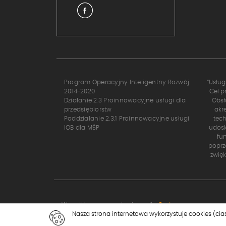
Program Operacyjny Inteligentny Rozwój
“Usług
2014-2020
Cel p
Działanie 2.3 Proinnowacyjne usługi dla
Obsł
przedsiębiorstw
akr
Poddziałanie 2.3.1 Proinnowacyjne usługi
tech
IOB dla MŚP
udosk
fu
poprz
zwię
Wszystkie prawa zastrzeżone dla
Codex
Nasza strona internetowa wykorzystuje cookies (cia