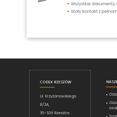
Wszystkie dokumenty 
Stały kontakt z pełno
NASZ
CODEX RZESZÓW
Ods
Ul. Krzyżanowskiego
Ods
8/3A,
osob
35-329 Rzeszów
Zad