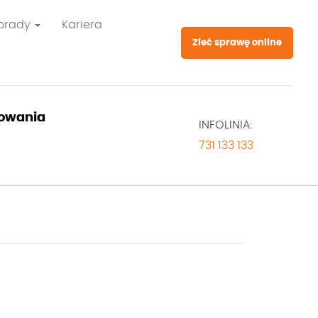
orady
Kariera
Zleć sprawę online
owania
INFOLINIA:
731 133 133