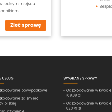
w jednym miejscu
Bezpł
mocnikiem
Zleć sprawę
E USŁUGI
WYGRANE SPRAWY
zkodowanie powypadkowe
Odszkodowanie w kwocie
109,89 zł
zkodowanie za śmierć
y bliskiej
Odszkodowanie w kwocie
823,79 zł
ośćuczynienie