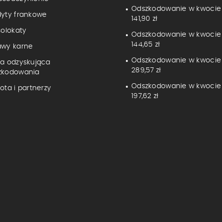
Odszkodowanie w kwocie
dyty frankowe
141,90 zł
solokaty
Odszkodowanie w kwocie
144,65 zł
awy karne
Odszkodowanie w kwocie
ma odzyskująca
289,57 zł
zkodowania
Odszkodowanie w kwocie 
ota i partnerzy
197,62 zł