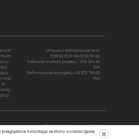
cznych”
Umowa o dofinansowanie nr
entrum
POIR.02.03.01-18-0039/18-00
arciu
Całkowita wartość projektu 1 399 364.34
acji
PLN
cząco
Dofinansowanie projektu z UE 572 750.00
y oraz
PLN
in.
ranży,
awcy.
Projekt i realizacja:
moonbite.pl
 przeglądarce. Korzystając ze strony wyrażasz zgodę