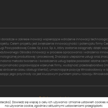
i doradcze w zakresie inowacji wspierające wdrożenie innowacji technologi
rojektu: Celem projektu jest zwiększenie innowacyjności i potencjału firmy C
ugi Powypadkowej Codex Sp. z o.o. Sp. k., który zostanie osiągnięty dzięki wsp
edytowanego Ośrodka Innowacji w procesie opracowania i wdrożenia innow
nologicznej produktowej i procesowej. Znacząco ulepszone usługi oraz zna
nalona metoda tworzenia i świadczenia usług będzie posiadać istotne cech
nkcjonalności poprawiające wizerunek firmy, wydajność przedsiębiorstwa (m. 
ez skrócenie czasu obsługi klienta), umacniające pozycję Wnioskodawcy w b
kszając jego przychody co jest kluczowym punktem planu rozwoju Wnioskod
Polityka prywatności
steczka).
Dowiedz się więcej
o celu ich używania i zmianie ustawień cookies w
na używanie cookie, zgodnie z aktualnymi ustawieniami przeglądarki.