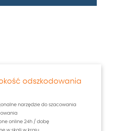
sokość odszkodowania
sjonalne narzędzie do szacowania
dowania
pne online 24h / dobę
ne w skali w kraju