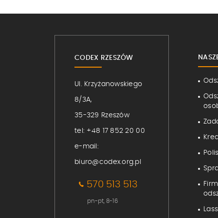
NASZ
CODEX RZESZÓW
Ods
Ul. Krzyżanowskiego
Ods
8/3A,
osob
35-329 Rzeszów
Zad
tel:
+48 17 852 20 00
Kre
e-mail:
Poli
biuro@codex.org.pl
Spr
570 513 513
Fir
ods
pn-pt, 8-16
Lass