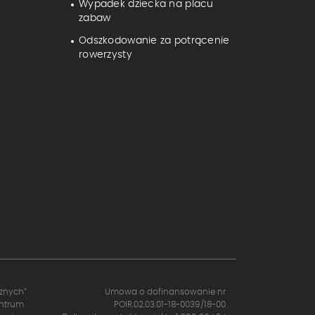
Wypadek dziecka na placu
zabaw
Odszkodowanie za potrącenie
rowerzysty
cznych”
Umowa o dofinansowanie nr
entrum
POIR.02.03.01-18-0039/18-00