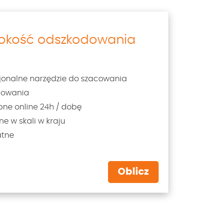
sokość odszkodowania
sjonalne narzędzie do szacowania
dowania
pne online 24h / dobę
ne w skali w kraju
atne
Oblicz