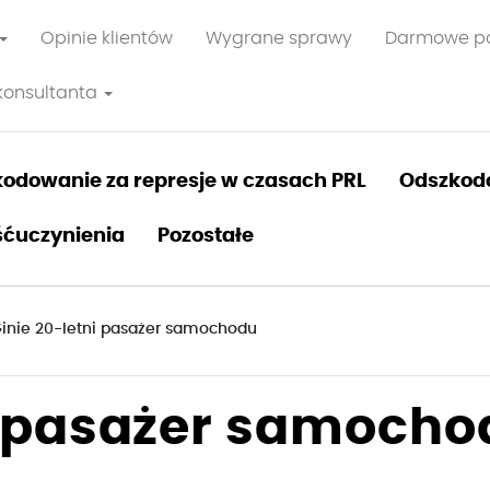
Opinie klientów
Wygrane sprawy
Darmowe p
konsultanta
odowanie za represje w czasach PRL
Odszkod
ćuczynienia
Pozostałe
inie 20-letni pasażer samochodu
i pasażer samocho