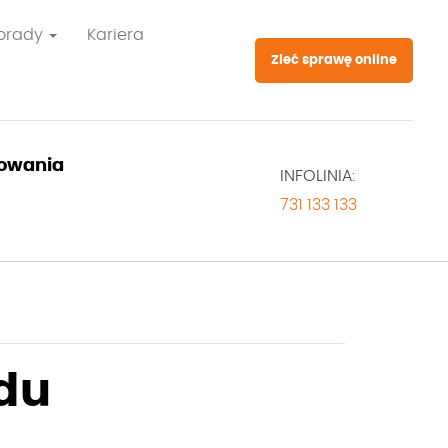
orady
Kariera
Zleć sprawę online
owania
INFOLINIA:
731 133 133
du