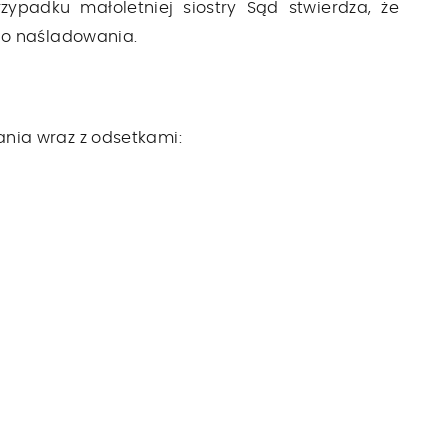
ypadku małoletniej siostry Sąd stwierdza, że
do naśladowania.
nia wraz z odsetkami: