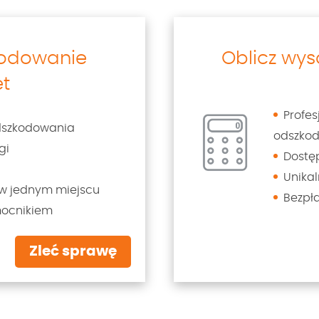
kodowanie
Oblicz wy
et
Profe
dszkodowania
odszko
gi
Dostę
Unikal
w jednym miejscu
Bezpł
mocnikiem
Zleć sprawę