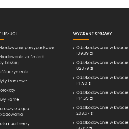
E USŁUGI
WYGRANE SPRAWY
zkodowanie powypadkowe
Odszkodowanie w kwocie
109,89 zł
zkodowanie za śmierć
y bliskiej
Odszkodowanie w kwocie
823,79 zł
ośćuczynienie
Odszkodowanie w kwocie
dyty frankowe
141,90 zł
solokaty
Odszkodowanie w kwocie
144,65 zł
awy karne
Odszkodowanie w kwocie
ma odzyskująca
289,57 zł
zkodowania
Odszkodowanie w kwocie 
ota i partnerzy
197,62 zł