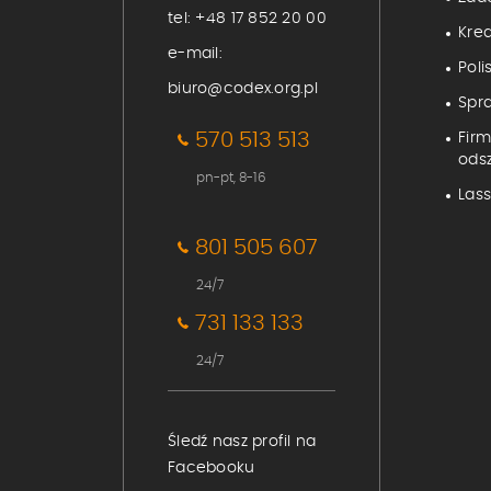
tel:
+48 17 852 20 00
Kre
e-mail:
Poli
biuro@codex.org.pl
Spr
570 513 513
Fir
ods
pn-pt, 8-16
Lass
801 505 607
24/7
731 133 133
24/7
Śledź nasz profil na
Facebooku