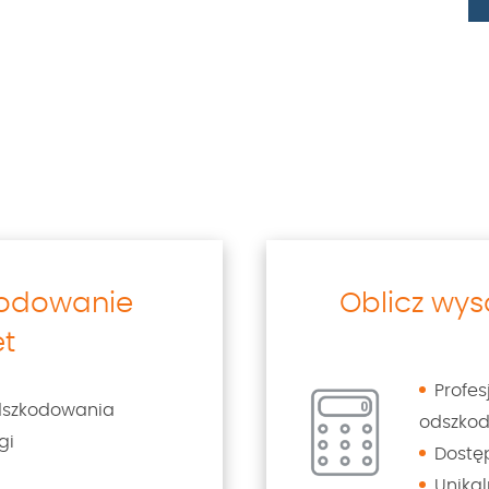
kodowanie
Oblicz wy
et
Profe
dszkodowania
odszko
gi
Dostę
Unikal