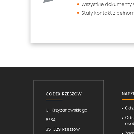
Wszystkie dokumenty 
Stały kontakt z pełno
NASZ
CODEX RZESZÓW
Ods
Ul. Krzyżanowskiego
Ods
8/3A,
osob
35-329 Rzeszów
Zad