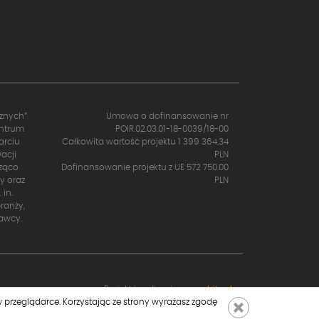
cznych”
Umowa o dofinansowanie nr
entrum
POIR.02.03.01-18-0039/18-00
arciu
Całkowita wartość projektu 1 399 364.34
acji
PLN
cząco
Dofinansowanie projektu z UE 572 750.00
y oraz
PLN
in.
ranży,
awcy.
Projekt i realizacja:
moonbite.pl
 przeglądarce. Korzystając ze strony wyrażasz zgodę