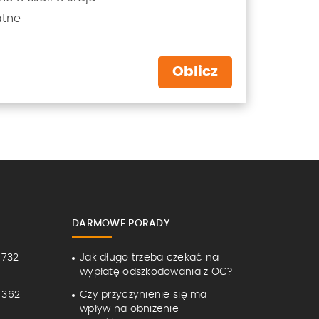
atne
Oblicz
DARMOWE PORADY
 732
Jak długo trzeba czekać na
wypłatę odszkodowania z OC?
 362
Czy przyczynienie się ma
wpływ na obniżenie