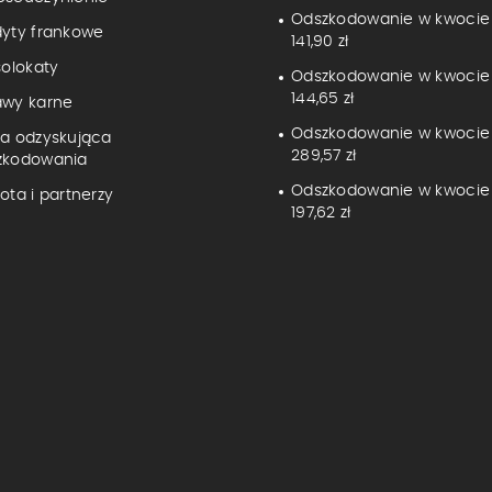
Odszkodowanie w kwocie
dyty frankowe
141,90 zł
solokaty
Odszkodowanie w kwocie
144,65 zł
awy karne
Odszkodowanie w kwocie
ma odzyskująca
289,57 zł
zkodowania
Odszkodowanie w kwocie 
ota i partnerzy
197,62 zł