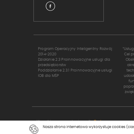
Program Operacyjny Inteligentny Rozwój
“Usług
2014-2020
Cel p
Działanie 2.3 Proinnowacyjne usługi dla
Obsł
przedsiębiorstw
akr
Poddziałanie 2.3.1 Proinnowacyjne usługi
tech
IOB dla MŚP
udosk
fu
poprz
zwię
Wszystkie prawa zastrzeżone dla
Codex
Nasza strona internetowa wykorzystuje cookies (cia