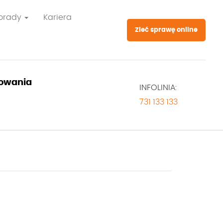
orady
Kariera
Zleć sprawę online
owania
INFOLINIA:
731 133 133