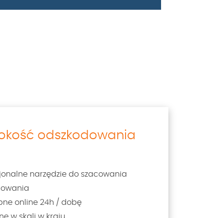
sokość odszkodowania
sjonalne narzędzie do szacowania
dowania
pne online 24h / dobę
ne w skali w kraju