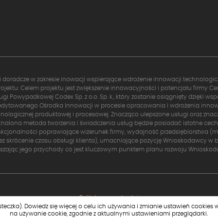
i doradcze w zakresie inowacji wspierające wdrożenie innowacji technologi
rojektu: Celem projektu jest zwiększenie innowacyjności i potencjału firmy C
ugi Powypadkowej Codex Sp. z o.o. Sp. k., który zostanie osiągnięty dzięki wsp
edytowanego Ośrodka Innowacji w procesie opracowania i wdrożenia innow
nologicznej produktowej i procesowej. Znacząco ulepszone usługi oraz zna
nalona metoda tworzenia i świadczenia usług będzie posiadać istotne cech
nkcjonalności poprawiające wizerunek firmy, wydajność przedsiębiorstwa (m. 
ez skrócenie czasu obsługi klienta), umacniające pozycję Wnioskodawcy w b
kszając jego przychody co jest kluczowym punktem planu rozwoju Wnioskod
Polityka prywatności
steczka).
Dowiedz się więcej
o celu ich używania i zmianie ustawień cookies w
na używanie cookie, zgodnie z aktualnymi ustawieniami przeglądarki.