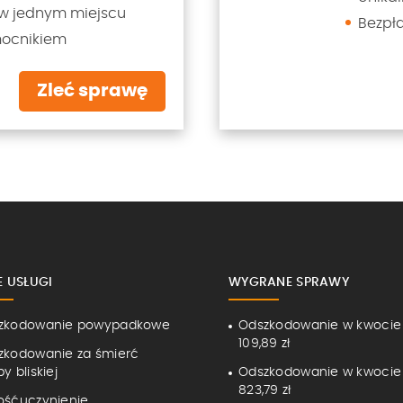
w jednym miejscu
Bezpł
mocnikiem
Zleć sprawę
E USŁUGI
WYGRANE SPRAWY
zkodowanie powypadkowe
Odszkodowanie w kwocie
109,89 zł
zkodowanie za śmierć
y bliskiej
Odszkodowanie w kwocie
823,79 zł
ośćuczynienie