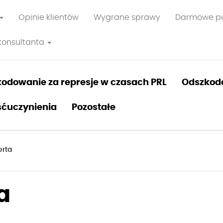
Opinie klientów
Wygrane sprawy
Darmowe p
konsultanta
odowanie za represje w czasach PRL
Odszkod
ćuczynienia
Pozostałe
erta
a